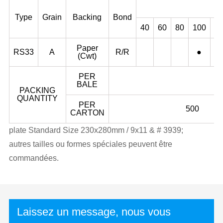
Type
Grain
Backing
Bond
40
60
80
100
1
Paper
RS33
A
R/R
●
(Cwt)
PER
BALE
PACKING
QUANTITY
PER
500
CARTON
plate Standard Size 230x280mm / 9x11 & # 3939;
autres tailles ou formes spéciales peuvent être
commandées.
Laissez un message, nous vous