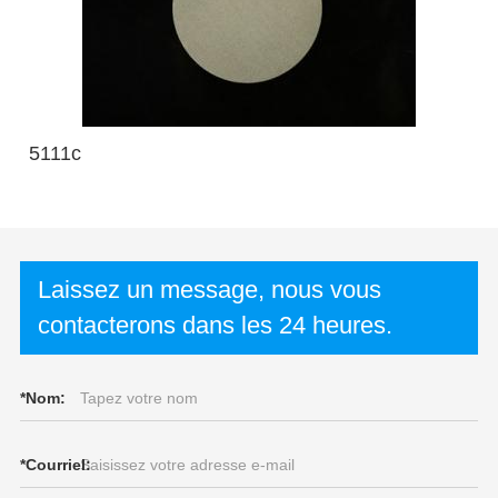
5111c
Laissez un message, nous vous
contacterons dans les 24 heures.
*
Nom:
*
Courriel: