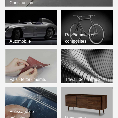
Construction
Revêtements et
Automobile
composites
Fais - le toi - même.
Travail des métaux
Polissage de
précision
Menuiserie