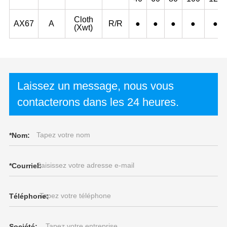
Cloth
AX67
A
R/R
●
●
●
●
●
(Xwt)
Laissez un message, nous vous
contacterons dans les 24 heures.
*
Nom:
*
Courriel:
Téléphone:
Société: