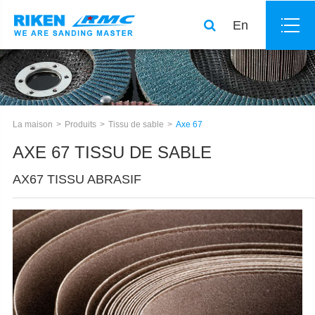
En
La maison
Produits
Tissu de sable
Axe 67
AXE 67 TISSU DE SABLE
AX67 TISSU ABRASIF