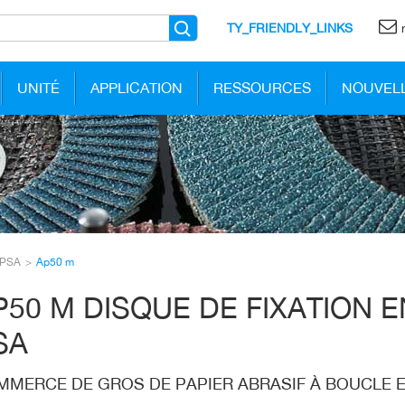
TY_FRIENDLY_LINKS
UNITÉ
APPLICATION
RESSOURCES
NOUVEL
e PSA
Ap50 m
P50 M DISQUE DE FIXATION 
SA
MMERCE DE GROS DE PAPIER ABRASIF À BOUCLE 