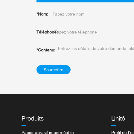
*
Nom:
Téléphone:
*
Contenu:
Soumettre
Produits
Unité
Papier abrasif imperméable
Profil de l'e