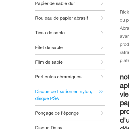
Papier de sable dur
Ric
Rouleau de papier abrasif
du p
Abra
Tissu de sable
avan
prod
Filet de sable
rafr
plat
Film de sable
no
Particules céramiques
ap
Disque de fixation en nylon,
vie
disque PSA
pa
pr
Ponçage de l'éponge
d'
Disque Daisy
dé