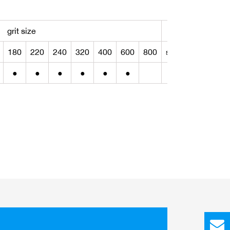
:
grit size
form
180
220
240
320
400
600
800
sheet
roll
belt
●
●
●
●
●
●
●