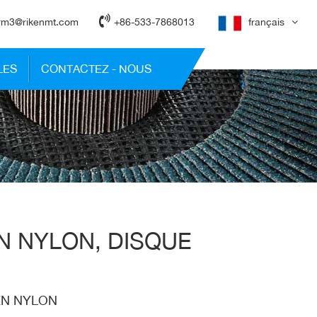
rm3@rikenmt.com
+86-533-7868013
français
LES
CONTACTEZ - NOUS
EN NYLON, DISQUE
EN NYLON