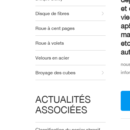
et
Disque de fibres
vi
ap5
Roue à cent pages
ma
etc
Roue à volets
au
Velours en acier
nous
info
Broyage des cubes
ACTUALITÉS
ASSOCIÉES
Classification du papier abrasif