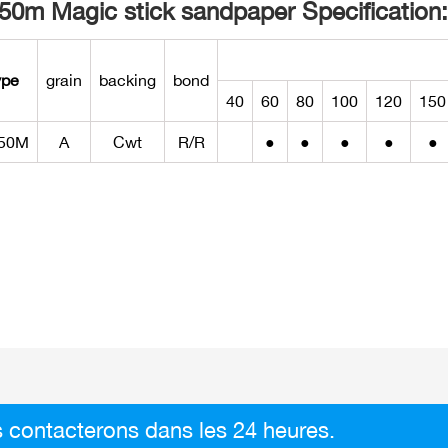
50m Magic stick sandpaper Specification
ype
grain
backing
bond
40
60
80
100
120
150
50M
A
Cwt
R/R
●
●
●
●
●
 contacterons dans les 24 heures.