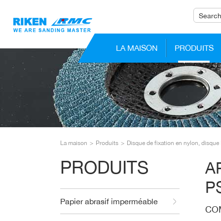
LA MAISON
PRODUITS
La maison
Produits
Disque de fixation en nylon, disqu
PRODUITS
A
P
Papier abrasif imperméable
CO