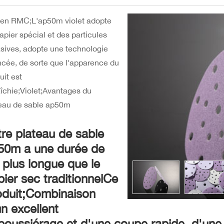
ken RMC;L'ap50m violet adopte
apier spécial et des particules
sives, adopte une technologie
cée, de sorte que l'apparence du
uit est
aîchie;Violet;Avantages du
eau de sable ap50m
tre plateau de sable
50m a une durée de
 plus longue que le
pier sec traditionnelCe
oduit;Combinaison
un excellent
poussiérage et d'une coupe rapide, d'une 