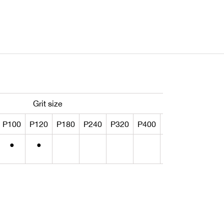
Grit size
P100
P120
P180
P240
P320
P400
P600
sheet
r
●
●