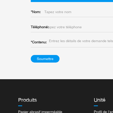
*
Nom:
Téléphone:
*
Contenu:
Soumettre
Produits
Unité
Papier abrasif imperméable
Profil de l'e