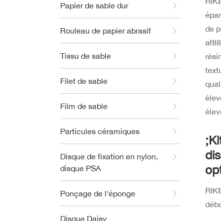
RIKE
Papier de sable dur
épan
de p
Rouleau de papier abrasif
af88
Tissu de sable
rési
text
Filet de sable
qual
élev
Film de sable
élev
Particules céramiques
;K
di
Disque de fixation en nylon,
op
disque PSA
RIKE
Ponçage de l'éponge
débo
Disque Daisy