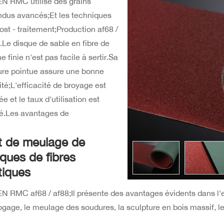
N RMC utilise des grains
dus avancés;Et les techniques
ost - traitement;Production af68 /
.Le disque de sable en fibre de
ne finie n'est pas facile à sertir.Sa
ure pointue assure une bonne
ité;L'efficacité de broyage est
ée et le taux d'utilisation est
é.Les avantages de
it de meulage de
sques de fibres
tiques
N RMC af68 / af88;Il présente des avantages évidents dans l'en
gage, le meulage des soudures, la sculpture en bois massif, l