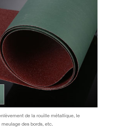
lèvement de la rouille métallique, le
e meulage des bords, etc.