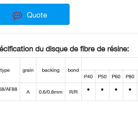
Quote
cification du disque de fibre de résine:
type
grain
backing
bond
P40
P50
P60
P80
68/AF88
●
●
●
●
A
0.6/0.8mm
R/R