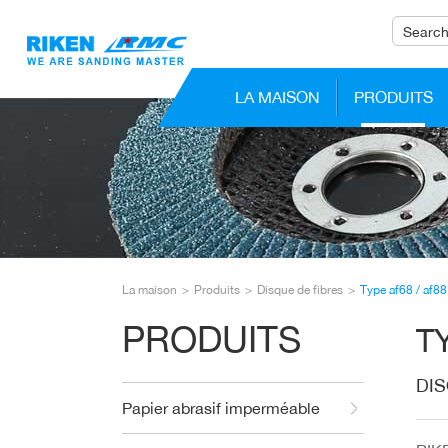
LA MAISON
PRODUITS
La maison
Produits
Disque de fibres
Type af68 / af88
PRODUITS
T
DIS
Papier abrasif imperméable