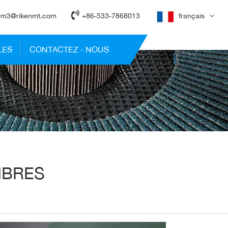
rm3@rikenmt.com
+86-533-7868013
français
LES
CONTACTEZ - NOUS
FIBRES