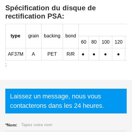
Spécification du disque de
rectification PSA:
type
grain
backing
bond
60
80
100
120
1
AF37M
A
PET
R/R
●
●
●
●
;
Laissez un message, nous vous
contacterons dans les 24 heures.
*
Nom: