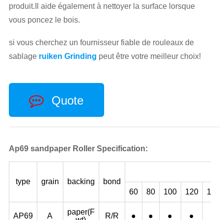
produit.Il aide également à nettoyer la surface lorsque
vous poncez le bois.
si vous cherchez un fournisseur fiable de rouleaux de
sablage
ruiken Grinding
peut être votre meilleur choix!
Quote
Ap69 sandpaper Roller Specification:
type
grain
backing
bond
60
80
100
120
150
paper(F
AP69
A
R/R
●
●
●
●
●
wt)